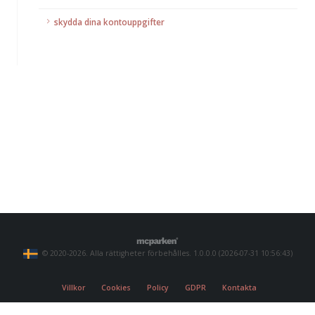
skydda dina kontouppgifter
© 2020-2026. Alla rättigheter förbehålles. 1.0.0.0 (2026-07-31 10:56:43)
Villkor
Cookies
Policy
GDPR
Kontakta