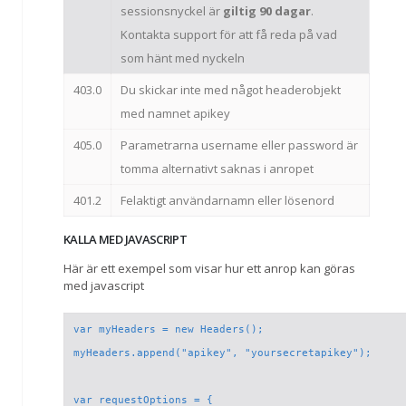
sessionsnyckel är
giltig 90 dagar
.
Kontakta support för att få reda på vad
som hänt med nyckeln
403.0
Du skickar inte med något headerobjekt
med namnet apikey
405.0
Parametrarna username eller password är
tomma alternativt saknas i anropet
401.2
Felaktigt användarnamn eller lösenord
KALLA MED JAVASCRIPT
Här är ett exempel som visar hur ett anrop kan göras
med javascript
var myHeaders = new Headers();

myHeaders.append("apikey", "yoursecretapikey");

var requestOptions = {
