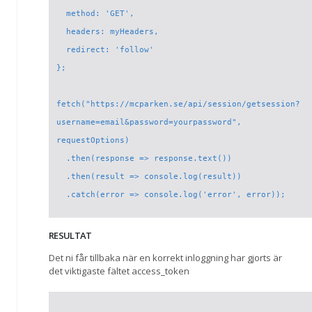
  method: 'GET',

  headers: myHeaders,

  redirect: 'follow'

};

fetch("https://mcparken.se/api/session/getsession?
username=email&password=yourpassword", 
requestOptions)

  .then(response => response.text())

  .then(result => console.log(result))

RESULTAT
Det ni får tillbaka när en korrekt inloggning har gjorts är
det viktigaste fältet access_token