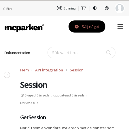
Åter
Bokning
Sälj något
Dokumentation
Hem
API integration
Session
Session
Skapad 6 år sedan, uppdaterad 5 år sedan ·
Läst av 3 693
GetSession
När du som användare gör anrop mot de tjänster som