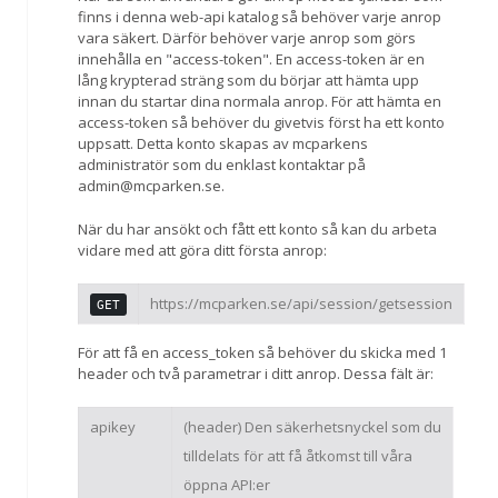
finns i denna web-api katalog så behöver varje anrop
vara säkert. Därför behöver varje anrop som görs
innehålla en "access-token". En access-token är en
lång krypterad sträng som du börjar att hämta upp
innan du startar dina normala anrop. För att hämta en
access-token så behöver du givetvis först ha ett konto
uppsatt. Detta konto skapas av mcparkens
administratör som du enklast kontaktar på
admin@mcparken.se.
När du har ansökt och fått ett konto så kan du arbeta
vidare med att göra ditt första anrop:
https://mcparken.se/api/session/getsession
GET
För att få en access_token så behöver du skicka med 1
header och två parametrar i ditt anrop. Dessa fält är:
apikey
(header) Den säkerhetsnyckel som du
tilldelats för att få åtkomst till våra
öppna API:er