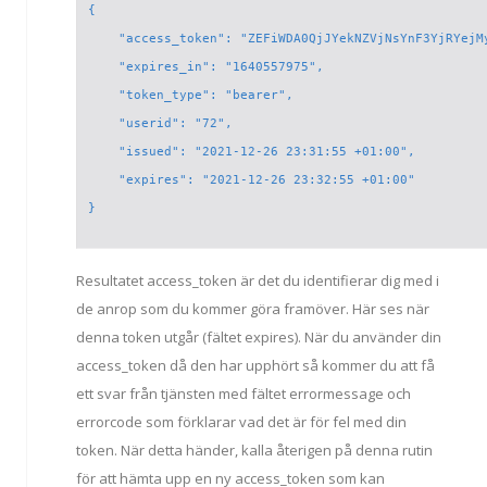
{
    "access_token": "ZEFiWDA0QjJYekNZVjNsYnF3YjRYejM
    "expires_in": "1640557975",
    "token_type": "bearer",
    "userid": "72",
    "issued": "2021-12-26 23:31:55 +01:00",
    "expires": "2021-12-26 23:32:55 +01:00"
}
Resultatet access_token är det du identifierar dig med i
de anrop som du kommer göra framöver. Här ses när
denna token utgår (fältet expires). När du använder din
access_token då den har upphört så kommer du att få
ett svar från tjänsten med fältet errormessage och
errorcode som förklarar vad det är för fel med din
token. När detta händer, kalla återigen på denna rutin
för att hämta upp en ny access_token som kan