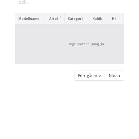
Modellnamn
Årtal
Kategori
Kubik
Hk
Vikt
Inga poster tillgängliga
Föregående
Nästa