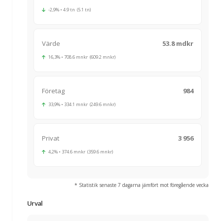
-2,9% • 4.9 tn (5.1 tn)
Värde
53.8 mdkr
16,3% • 708.6 mnkr (609.2 mnkr)
Företag
984
33,9% • 334.1 mnkr (249.6 mnkr)
Privat
3 956
4,2% • 374.6 mnkr (359.6 mnkr)
* Statistik senaste 7 dagarna jämfört mot föregående vecka
Urval