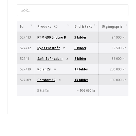
Id
Produkt
Bild & text
Utgångspris
Ak
527413
KTM 690 Enduro R
3 bilder
94 900 kr
527412
Ryds Plastbåt
6 bilder
12 500 kr
527411
Safir Safir cabin
8 bilder
36 000 kr
527410
Polar 29
17 bilder
200 000 kr
527409
Comfort 32
13 bilder
190 000 kr
5 träffar
~ 106 680 kr